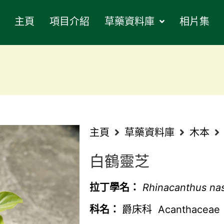
主頁
項目介紹
草藥資料庫
相片集
主頁
草藥資料庫
木本
白鶴靈芝
拉丁學名：
Rhinacanthus na
科名：
爵床科 Acanthaceae