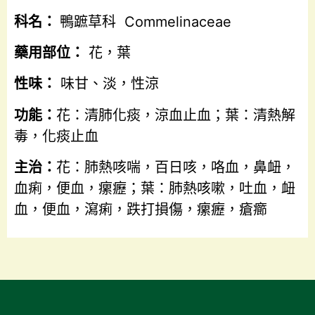
科名：
鴨蹠草科 Commelinaceae
藥用部位：
花，葉
性味：
味甘、淡，性涼
功能：
花：清肺化痰，涼血止血；葉：清熱解
毒，化痰止血
主治：
花：肺熱咳喘，百日咳，咯血，鼻衄，
血痢，便血，瘰癧；葉：肺熱咳嗽，吐血，衄
血，便血，瀉痢，跌打損傷，瘰癧，瘡癤