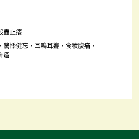
殺蟲止癢
，驚悸健忘，耳鳴耳聾，食積腹痛，
疥瘡