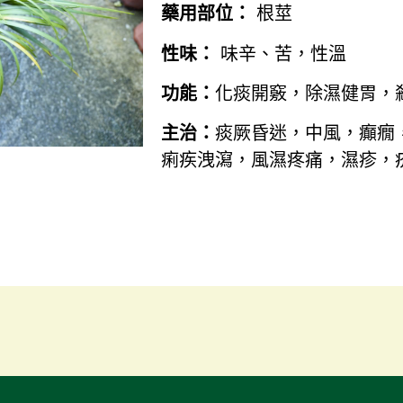
藥用部位：
根莖
性味：
味辛、苦，性溫
功能：
化痰開竅，除濕健胃，
主治：
痰厥昏迷，中風，癲癇
痢疾洩瀉，風濕疼痛，濕疹，