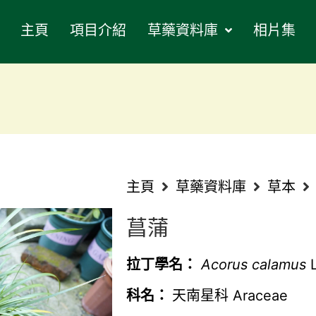
主頁
項目介紹
草藥資料庫
相片集
主頁
草藥資料庫
草本
菖蒲
拉丁學名：
Acorus calamus
L
科名：
天南星科 Araceae