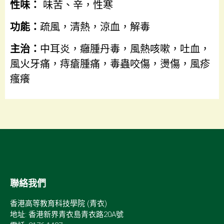
性味：
味苦、辛，性寒
功能：
疏風，清熱，涼血，解毒
主治：
中耳炎，癰腫丹毒，風熱咳嗽，吐血，
風火牙痛，痔瘡腫痛，毒蟲咬傷，燙傷，風疹
瘙癢
聯絡我們
香港高等教育科技學院 (青衣)
地址: 香港新界青衣島青衣路20A號