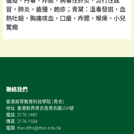
瘟疫，丹毒，痄腮，病毒性肝炎，流行性感
冒，肺炎，瘡腫，皰疹；青黛：溫毒發斑，血
熱吐衄，胸痛咳血，口瘡，痄腮，喉痺，小兒
驚癇
聯絡我們
香港高等教育科技學院 (青衣)
地址: 香港新界青衣島青衣路20A號
電話: 2176 1487
傳真: 2176 1554
電郵: thei-dfhs@thei.edu.hk